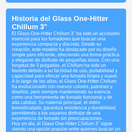
Historia del Glass One-Hitter
Chillum 3"
El Glass One-Hitter Chillum 3" ha sido un accesorio
esencial para los fumadores que buscan una
experiencia compacta y discreta. Desde su
creación, este modelo ha destacado por su diseño
simple pero eficiente, ofreciendo una forma práctica
y elegante de disfrutar de pequeñas dosis. Con una
longitud de 3 pulgadas, el Chillum ha sido un
favorito debido a su facilidad de uso, portabilidad y
capacidad para ofrecer una fumada limpia y suave.
A lo largo de los años, el Glass One-Hitter Chillum
ha evolucionado con nuevos colores, patrones y
diseños, pero siempre manteniendo su esencia
como una herramienta de fumado funcional y de
alta calidad. Su material principal, el vidrio
borosilicatado, garantiza resistencia y durabilidad,
permitiendo a los usuarios disfrutar de una
experiencia de fumado sin preocupaciones.
Hoy en día, el Glass One-Hitter Chillum 3" sigue
siendo una opción popular entre quienes buscan un