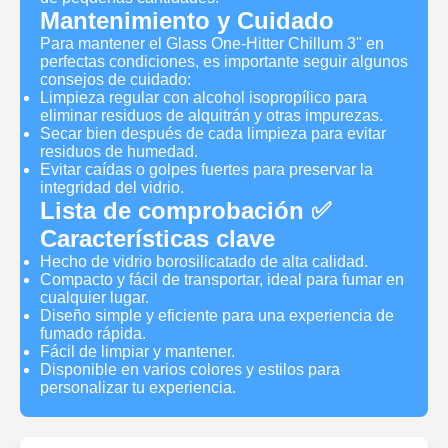
Mantenimiento y Cuidado
Para mantener el Glass One-Hitter Chillum 3" en
perfectas condiciones, es importante seguir algunos
consejos de cuidado:
Limpieza regular con alcohol isopropílico para
eliminar residuos de alquitrán y otras impurezas.
Secar bien después de cada limpieza para evitar
residuos de humedad.
Evitar caídas o golpes fuertes para preservar la
integridad del vidrio.
Lista de comprobación ✅
Características clave
Hecho de vidrio borosilicatado de alta calidad.
Compacto y fácil de transportar, ideal para fumar en
cualquier lugar.
Diseño simple y eficiente para una experiencia de
fumado rápida.
Fácil de limpiar y mantener.
Disponible en varios colores y estilos para
personalizar tu experiencia.