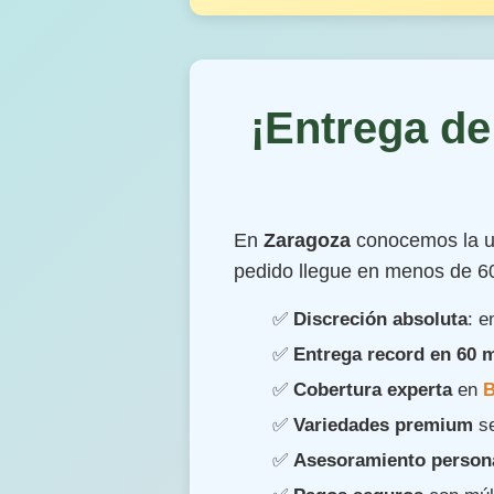
¡Entrega de
En
Zaragoza
conocemos la ur
pedido llegue en menos de 60
✅
Discreción absoluta
: e
✅
Entrega record en 60 
✅
Cobertura experta
en
B
✅
Variedades premium
se
✅
Asesoramiento person