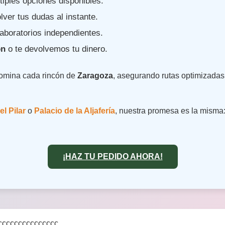
iples opciones disponibles.
lver tus dudas al instante.
aboratorios independientes.
ón
o te devolvemos tu dinero.
domina cada rincón de
Zaragoza
, asegurando rutas optimizadas 
el Pilar
o
Palacio de la Aljafería
, nuestra promesa es la misma:
¡HAZ TU PEDIDO AHORA!
ccccccccccccccc