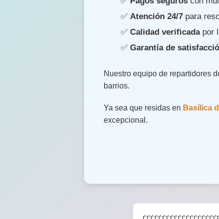
✅
Pagos seguros
con múlt
✅
Atención 24/7
para reso
✅
Calidad verificada
por l
✅
Garantía de satisfacci
Nuestro equipo de repartidores 
barrios.
Ya sea que residas en
Basílica d
excepcional.
ccccccccccccccccccc