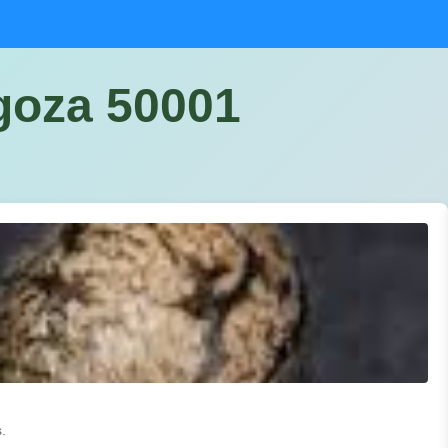
oza 50001
.