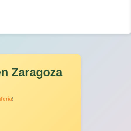
en Zaragoza
afería
!