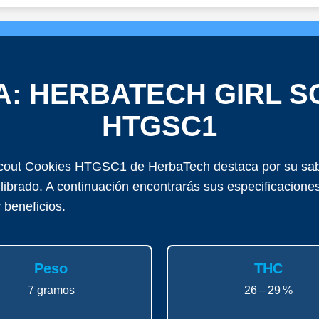
A: HERBATECH GIRL 
HTGSC1
Scout Cookies HTGSC1 de HerbaTech destaca por su sabo
ilibrado. A continuación encontrarás sus especificacione
y beneficios.
Peso
THC
7 gramos
26 – 29 %