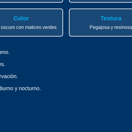
Color
Textura
oscuro con matices verdes
Pegajosa y resinos
neno.
es.
vación.
diurno y nocturno.