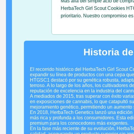
Más allá del simple acto de compr
HerbaTech Girl Scout Cookies HTGS
prioritario. Nuestro compromiso e
Historia d
El recorrido histórico del HerbaTech Girl Scou
expandir su línea de productos con una cepa que 
HTGSC1 destacó por su genética robusta, adaptada
terroso. A lo largo de los años, los cultivadore
reputación de excelencia en la industria del cann
A mediados de 2015, tras superar con éxito vari
en exposiciones de cannabis, lo que catapultó su 
mejoramiento genético, permitiendo un aumento si
En 2018, HerbaTech Genetics lanzó una edición 
más rica y profunda a los consumidores. Esta ed
premium para los conocedores más exigentes.
En la fase más reciente de su evolución, HerbaTe
calidad, asegurando un producto superior sin i