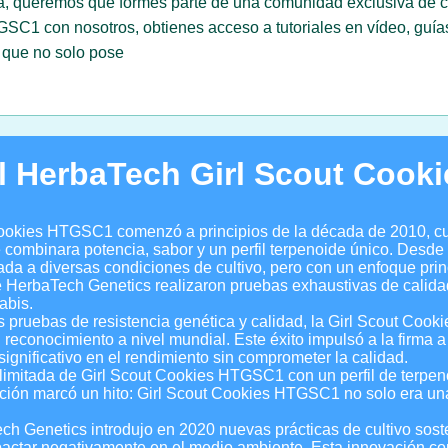
a, queremos que formes parte de una comunidad exclusiva de cul
C1 con nosotros, obtienes acceso a tutoriales en vídeo, guía
s que no solo pose
el HerbaTech Girl Scout Coo
t Cookies HTGSC1 comenzó a principios de la década de 2010, 
combinara potencia, sabor y un perfil terpenoide único. Desde s
 a diversas condiciones de cultivo, pero con un enfoque princi
s de HerbaTech Genetics realizaron pruebas exhaustivas de calid
abis.
as pruebas de resistencia genética y calidad, la Girl Scout Co
reconocimiento a nivel mundial. Este éxito impulsó a la firma a 
gnificativo en el rendimiento sin comprometer la calidad.
limitada de Girl Scout Cookies HTGSC1 con un perfil de terpen
ición marcó un hito: Girl Scout Cookies HTGSC1 no solo era un
ch Genetics introdujo en 2020 nuevas prácticas de cultivo sost
mpactar negativamente en el medio ambiente. Esta innovación 