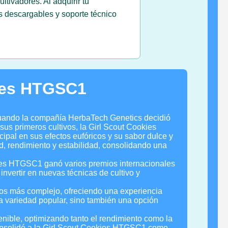
tivadores. Al adquirir tu
s descargables y soporte técnico
kies HTGSC1
cuando la compañía HerbaTech Genetics decidió
us primeros cultivos, la Girl Scout Cookies
pal en sus efectos eufóricos y su sabor dulce y
ad, rendimiento y estabilidad, consolidando una
okies HTGSC1 ganó varios premios internacionales
invertir en nuevas técnicas de cultivo y
os más complejo, ofreciendo una experiencia
a variedad popular, sino también una opción
enible, optimizando tanto el rendimiento como la
consolidó a la Girl Scout Cookies HTGSC1 como