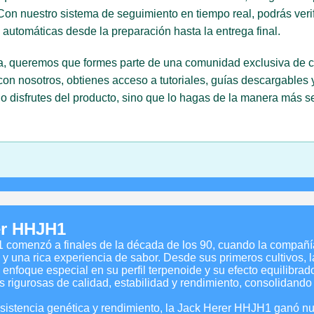
 Con nuestro sistema de seguimiento en tiempo real, podrás verif
 automáticas desde la preparación hasta la entrega final.
a, queremos que formes parte de una comunidad exclusiva de co
nosotros, obtienes acceso a tutoriales, guías descargables y s
 disfrutes del producto, sino que lo hagas de la manera más s
er HHJH1
1 comenzó a finales de la década de los 90, cuando la compañí
y una rica experiencia de sabor. Desde sus primeros cultivos,
nfoque especial en su perfil terpenoide y su efecto equilibrado e
 rigurosas de calidad, estabilidad y rendimiento, consolidando 
esistencia genética y rendimiento, la Jack Herer HHJH1 ganó n