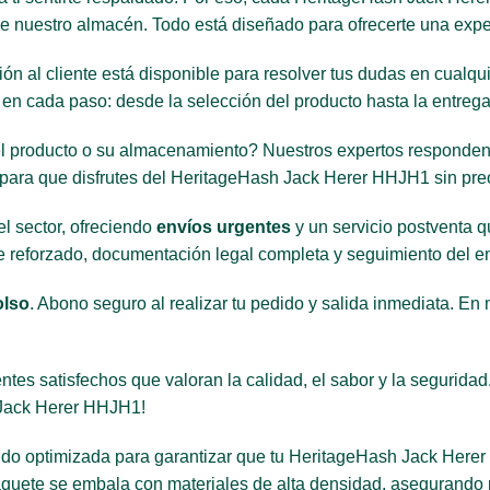
de nuestro almacén. Todo está diseñado para ofrecerte una exper
ón al cliente está disponible para resolver tus dudas en cualqu
n cada paso: desde la selección del producto hasta la entrega 
l producto o su almacenamiento? Nuestros expertos responden a
ara que disfrutes del HeritageHash Jack Herer HHJH1 sin pr
l sector, ofreciendo
envíos urgentes
y un servicio postventa q
 reforzado, documentación legal completa y seguimiento del env
olso
. Abono seguro al realizar tu pedido y salida inmediata. E
tes satisfechos que valoran la calidad, el sabor y la segurida
 Jack Herer HHJH1!
ido optimizada para garantizar que tu HeritageHash Jack Herer
quete se embala con materiales de alta densidad, asegurando p