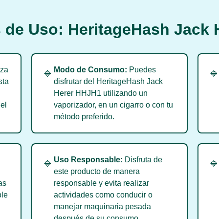
 de Uso: HeritageHash Jack
za
Modo de Consumo:
Puedes
🔹

sta
disfrutar del HeritageHash Jack
Herer HHJH1 utilizando un
el
vaporizador, en un cigarro o con tu
método preferido.
Uso Responsable:
Disfruta de
🔹

este producto de manera
as
responsable y evita realizar
ble
actividades como conducir o
manejar maquinaria pesada
después de su consumo.