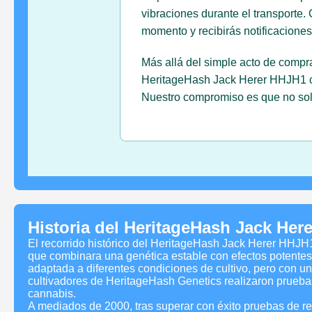
vibraciones durante el transporte.
momento y recibirás notificaciones
Más allá del simple acto de compr
HeritageHash Jack Herer HHJH1 con 
Nuestro compromiso es que no solo
Historia del HeritageHash Jack Her
El recorrido histórico del HeritageHash Jack Herer HHJH
que combinara una genética estable con efectos potentes 
adaptada a diferentes condiciones de cultivo, pero con un e
cultivadores de HeritageHash Genetics realizaron pruebas
cannabis.
A mediados de 2000, tras superar con éxito pruebas de r