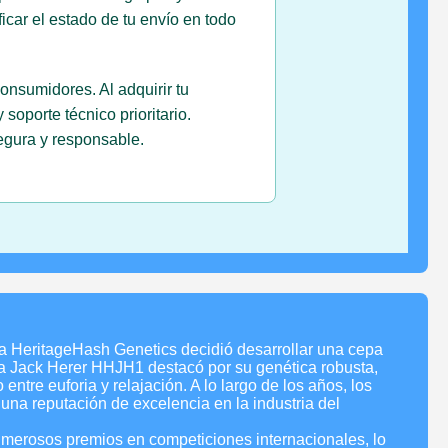
icar el estado de tu envío en todo
nsumidores. Al adquirir tu
oporte técnico prioritario.
egura y responsable.
a HeritageHash Genetics decidió desarrollar una cepa
 la Jack Herer HHJH1 destacó por su genética robusta,
ntre euforia y relajación. A lo largo de los años, los
una reputación de excelencia en la industria del
umerosos premios en competiciones internacionales, lo