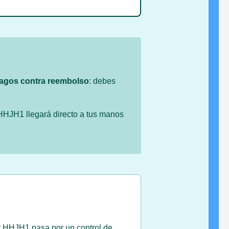
agos contra reembolso
: debes
HHJH1 llegará directo a tus manos
r HHJH1 pasa por un control de