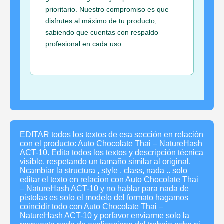
prioritario. Nuestro compromiso es que
disfrutes al máximo de tu producto,
sabiendo que cuentas con respaldo
profesional en cada uso.
EDITAR todos los textos de esa sección en relación
con el producto: Auto Chocolate Thai – NatureHash
ACT-10. Edita todos los textos y descripción técnica
visible, respetando un tamaño similar al original.
Ncambiar la structura , style , class, nada .. solo
editar el texto en relacion con Auto Chocolate Thai
– NatureHash ACT-10 y no hablar para nada de
pistolas es solo el modelo del formato hagamos
coincidir todo con Auto Chocolate Thai –
NatureHash ACT-10 y porfavor enviarme solo la