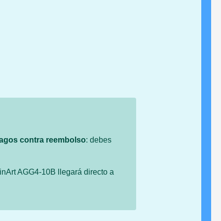
agos contra reembolso
: debes
inArt AGG4-10B llegará directo a