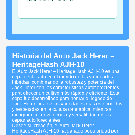
Historia del Auto Jack Herer –
HeritageHash AJH-10
El Auto Jack Herer – HeritageHash AJH-10 es una
cepa destacada en el mundo de las variedades
híbridas, combinando la robustez y potencia del
Jack Herer con las características autoflorecientes
para ofrecer un cultivo más rápido y eficiente. Esta
cepa fue desarrollada para honrar el legado de
Jack Herer, una de las variedades más reconocidas
y respetadas en la cultura cannábica, mientras
incorpora la conveniencia y versatilidad de las
cepas autoflorecientes.
Desde su creación, el Auto Jack Herer –
HeritageHash AJH-10 ha ganado popularidad por