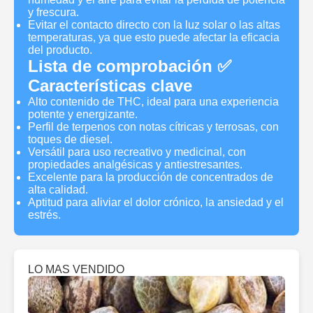
y frescura.
Evitar el contacto directo con la luz solar o las altas
temperaturas, ya que esto puede afectar la eficacia
del producto.
Lista de comprobación ✅
Características clave
Alto contenido de THC, ideal para una experiencia
potente y energizante.
Perfil de terpenos con notas cítricas y terrosas, con
toques de diesel.
Versátil para uso recreativo y medicinal, con
propiedades analgésicas y antiestresantes.
Excelente para la producción de concentrados de
alta calidad.
Aptitud para aliviar el dolor crónico, la ansiedad y el
estrés.
LO MAS VENDIDO