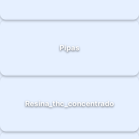
Pipas
Resina_thc_concentrado